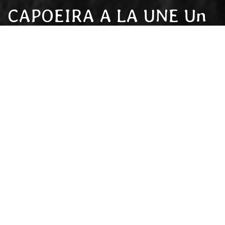
CAPOEIRA A LA UNE Un
projet socio-éducatif
proposé par Capoeira
Paname
Capoeira à la Une,
projet socio-éducatif, porte sur un problème
d’urgence concernant l’ensemble de l’Union Européenne : les jeunes
défavorisés.
Aujourd’hui, selon les chiffres d’Eurostat, trente millions de
personnes entre 15 et 29 ans, ou soit un tiers des jeunes issus de
milieux défavorisés court un risque important d’exclusion sociale.
L’éducation non formelle apparaît comme une des solutions
permettant de diminuer ce risque. Or, la dimension non formelle de
l’enseignement de la capoeira est incontestable. Cet art martial, venu
du Brésil et dont la pratique se développe de plus en plus à travers
l’Europe, permet à de nombreux instructeurs d’intervenir auprès de
jeunes en difficulté.